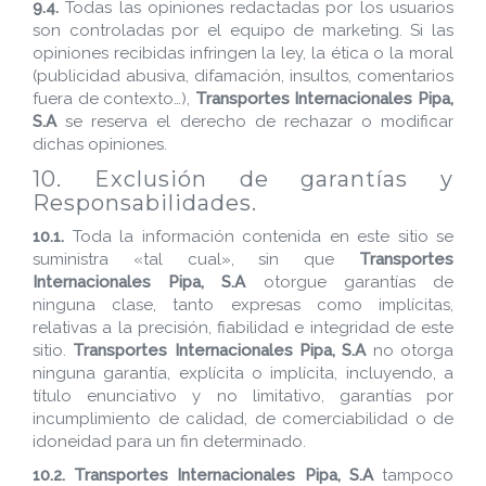
9.4.
Todas las opiniones redactadas por los usuarios
son controladas por el equipo de marketing. Si las
opiniones recibidas infringen la ley, la ética o la moral
(publicidad abusiva, difamación, insultos, comentarios
fuera de contexto…),
Transportes Internacionales Pipa,
S.A
se reserva el derecho de rechazar o modificar
dichas opiniones.
10. Exclusión de garantías y
Responsabilidades.
10.1.
Toda la información contenida en este sitio se
suministra «tal cual», sin que
Transportes
Internacionales Pipa, S.A
otorgue garantías de
ninguna clase, tanto expresas como implícitas,
relativas a la precisión, fiabilidad e integridad de este
sitio.
Transportes Internacionales Pipa, S.A
no otorga
ninguna garantía, explícita o implícita, incluyendo, a
título enunciativo y no limitativo, garantías por
incumplimiento de calidad, de comerciabilidad o de
idoneidad para un fin determinado.
10.2.
Transportes Internacionales Pipa, S.A
tampoco