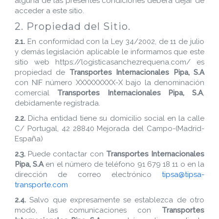
alguna de las presentes condiciones deberá dejar de
acceder a este sitio.
2. Propiedad del Sitio.
2.1.
En conformidad con la Ley 34/2002, de 11 de julio
y demás legislación aplicable le informamos que este
sitio web https://logisticasanchezrequena.com/ es
propiedad de
Transportes Internacionales Pipa, S.A
con NIF número XXXXXXXXX-X bajo la denominación
comercial
Transportes Internacionales Pipa, S.A
,
debidamente registrada.
2.2.
Dicha entidad tiene su domicilio social en la calle
C/ Portugal, 42 28840 Mejorada del Campo-(Madrid-
España)
2.3.
Puede contactar con
Transportes Internacionales
Pipa, S.A
en el número de teléfono 91 679 18 11 o en la
dirección de correo electrónico
tipsa@tipsa-
transporte.com
2.4.
Salvo que expresamente se establezca de otro
modo, las comunicaciones con
Transportes